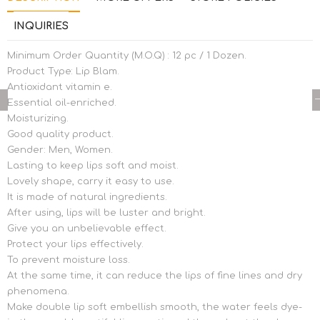
INQUIRIES
Minimum Order Quantity (M.O.Q) : 12 pc / 1 Dozen.
Product Type: Lip Blam.
Antioxidant vitamin e.
Essential oil-enriched.
Moisturizing.
Good quality product.
Gender: Men, Women.
Lasting to keep lips soft and moist.
Lovely shape, carry it easy to use.
It is made of natural ingredients.
After using, lips will be luster and bright.
Give you an unbelievable effect.
Protect your lips effectively.
To prevent moisture loss.
At the same time, it can reduce the lips of fine lines and dry
phenomena.
Make double lip soft embellish smooth, the water feels dye-