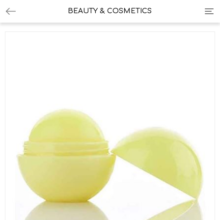
Tog
BEAUTY & COSMETICS
nav