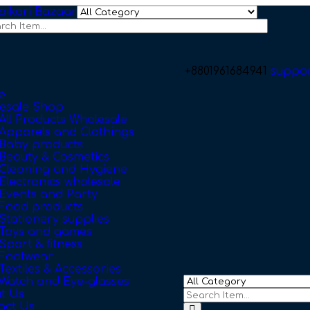
+8801961684941
suppo
e
esale Shop
All Products Wholesale
Apparels and Clothings
Baby products
Beauty & Cosmetics
Cleaning and Hygiene
Electronics wholesale
Events and Party
Food products
Stationery supplies
Toys and games
Sport & fitness
Footwear
Textiles & Accessories
Watch and Eye-glasses
t Us
act Us