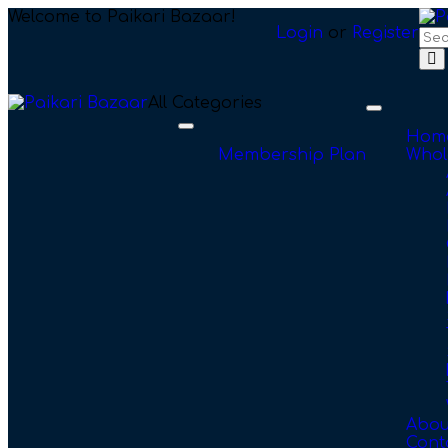
Welcome to Paikari Bazaar!
Login
or
Register
All Categories
Toggle
navigation
Toggle
Hom
navigation
Membership Plan
Whol
Abou
Cont