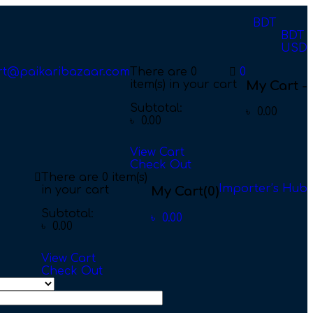
BDT
BDT
USD
rt@paikaribazaar.com
There are
0
0
item(s)
in your cart
My Cart -
Subtotal:
৳
0.00
৳
0.00
View Cart
Check Out
There are
0 item(s)
Importer’s Hub
in your cart
My Cart
(0)
Subtotal:
৳
0.00
৳
0.00
View Cart
Check Out