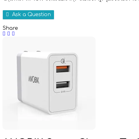
Ask a Question
Share