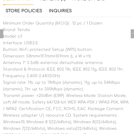
STORE POLICIES
INQUIRIES
Minimum Order Quantity (M.O.Q) : 12 pc / 1 Dozen.
Brand: Tenda.
Model: U1.
Interface: USB2.0.
Button: Wi-Fi protected Setup (WPS) button.
Dimension: 58mm×19.7mm×10.9mm (L x W x H).
Antenna: 1* 3.5dBi external detachable antenna.
Standard & Protocol: IEEE 802.11b, IEEE 802.11g, IEEE 802.11n.
Frequency: 2.400~2.4835GHz.
Signal rate: 11b: up to 11Mbps (dynamic), 11g: up to 54Mbps
(dynamic), 11n: up to 300Mbps (dynamic).
Transmit power: <20dBm (EIRP). Wireless Mode: Station Mode,
soft AP mode. Safety 64/128-bit WEP, WPA-PSK / WPA2-PSK, WPA
/ WPA2. Certification CE, FCC, ROHS, EAC. Package Content:
Wireless adapter U1, resource CD. System requirements:
Windows10, Windows 8.1(32/64bits), Windows 8(32/64bits),
Windows 7(32/64bits), Windows vista(32/64bits), Windows