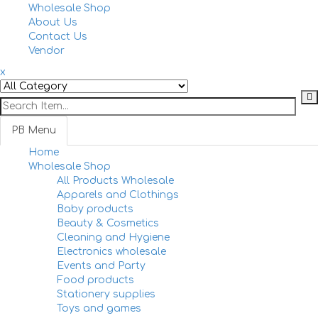
Togg
Wholesale Shop
navi
About Us
Contact Us
Vendor
x
PB Menu
Home
Togg
Wholesale Shop
navi
All Products Wholesale
Apparels and Clothings
Baby products
Beauty & Cosmetics
Cleaning and Hygiene
Electronics wholesale
Events and Party
Food products
Stationery supplies
Toys and games