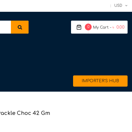
USD
0
৳ 0.00
My Cart -
IMPORTER’S HUB
rackle Choc 42 Gm