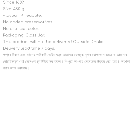
Since 1889.
Size: 450 g.
Flavour: Pineapple.
No added preservatives.
No artificial color.
Packaging: Glass Jar.
This product will not be delivered Outside Dhaka.
Delivery lead time 7 days.
পণ্যের বিবরণ এবং সর্বশেষ পাইকারি রেটের জন্য আমাদের ফেসবুক পৃষ্ঠায় যোগাযোগ করুন বা আমাদের
হোয়াটসঅ্যাপ বা মেসেঞ্জার চ্যাটটিতে নক করুন। শিগ্রই আপনার মেসেজের উত্তর দেয়া হবে। অপেক্ষা
করার জন্য ধন্যবাদ।
RELATED PRODUCTS
7up Light 500ml (24 Pieces) Pet Bottle
Mountain Dew 400ml (24 Pieces) Pet Bottle