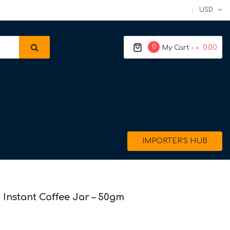
USD
0
৳ 0.00
My Cart -
IMPORTER’S HUB
 Instant Coffee Jar – 50gm