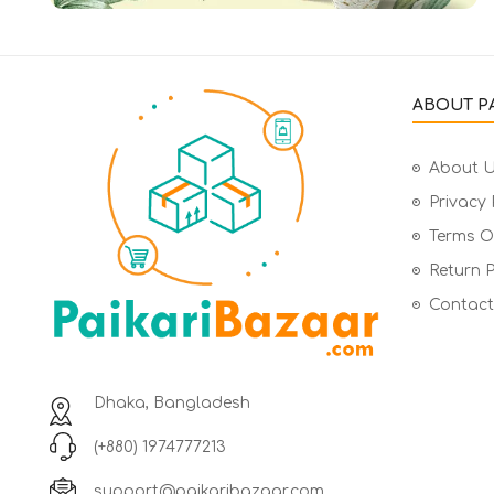
ABOUT PA
About 
Privacy 
Terms Of
Return P
Contact
Dhaka, Bangladesh
(+880) 1974777213
support@paikaribazaar.com