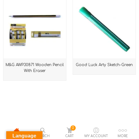
M&G AWP30871 Wooden Pencil
Good Luck Arty Sketch-Green
With Eraser
0
Language
HOME
SEARCH
CART
MY ACCOUNT
MORE