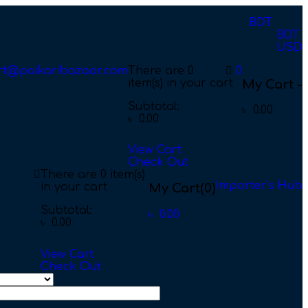
BDT
BDT
USD
rt@paikaribazaar.com
There are
0
0
item(s)
in your cart
My Cart -
Subtotal:
৳
0.00
৳
0.00
View Cart
Check Out
There are
0 item(s)
Importer’s Hub
in your cart
My Cart
(0)
Subtotal:
৳
0.00
৳
0.00
View Cart
Check Out