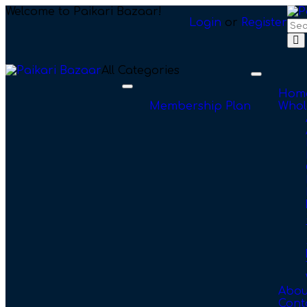
Welcome to Paikari Bazaar!
Login
or
Register
All Categories
Toggle
navigation
Toggle
Hom
navigation
Membership Plan
Whol
Abou
Cont