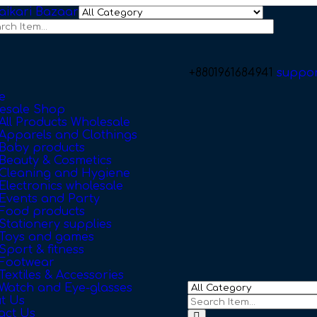
+8801961684941
suppo
e
esale Shop
All Products Wholesale
Apparels and Clothings
Baby products
Beauty & Cosmetics
Cleaning and Hygiene
Electronics wholesale
Events and Party
Food products
Stationery supplies
Toys and games
Sport & fitness
Footwear
Textiles & Accessories
Watch and Eye-glasses
t Us
act Us