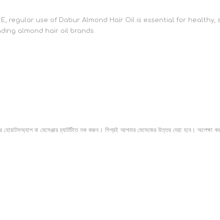
, regular use of Dabur Almond Hair Oil is essential for healthy, 
ding almond hair oil brands.
দের হোয়াটসঅ্যাপ বা মেসেঞ্জার চ্যাটটিতে নক করুন। শিগ্রই আপনার মেসেজের উত্তর দেয়া হবে। অপেক্ষা ক