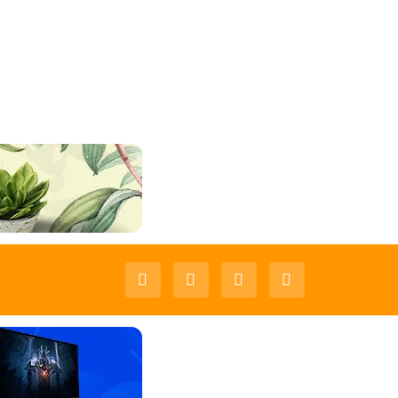
Livon Hair Serum 100ml
Nihar Hair Oil Shanti Badam Amla 300ml