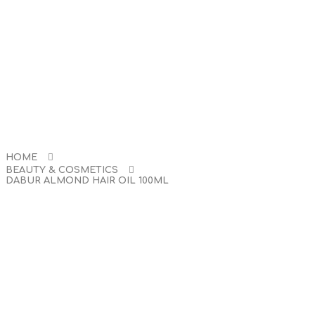
VENDOR
ABOUT US
CONTACT US
HOME
BEAUTY & COSMETICS
DABUR ALMOND HAIR OIL 100ML