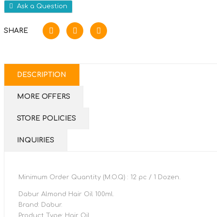
Ask a Question
SHARE
DESCRIPTION
MORE OFFERS
STORE POLICIES
INQUIRIES
Minimum Order Quantity (M.O.Q) : 12 pc / 1 Dozen.
Dabur Almond Hair Oil 100ml.
Brand: Dabur.
Product Type: Hair Oil.