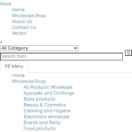
More
Home
Togg
Wholesale Shop
navi
About Us
Contact Us
Vendor
x
PB Menu
Home
Togg
Wholesale Shop
navi
All Products Wholesale
Apparels and Clothings
Baby products
Beauty & Cosmetics
Cleaning and Hygiene
Electronics wholesale
Events and Party
Food products