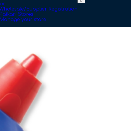
or
Wholesale/Supplier Registration
Paikari Stores
Manage your store