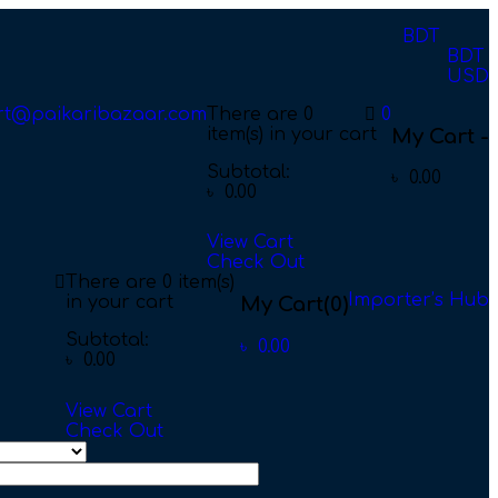
BDT
BDT
USD
rt@paikaribazaar.com
There are
0
0
item(s)
in your cart
My Cart -
Subtotal:
৳
0.00
৳
0.00
View Cart
Check Out
There are
0 item(s)
Importer’s Hub
in your cart
My Cart
(0)
Subtotal:
৳
0.00
৳
0.00
View Cart
Check Out