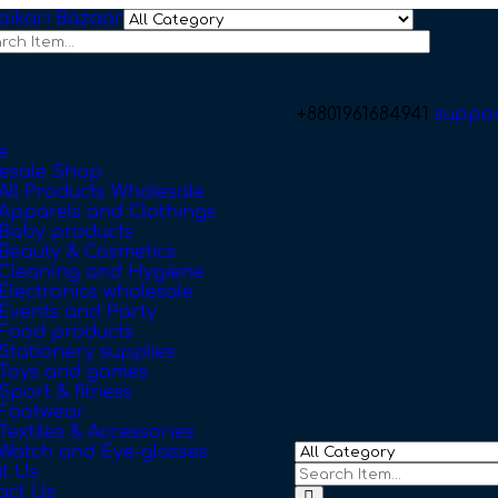
+8801961684941
suppo
e
esale Shop
All Products Wholesale
Apparels and Clothings
Baby products
Beauty & Cosmetics
Cleaning and Hygiene
Electronics wholesale
Events and Party
Food products
Stationery supplies
Toys and games
Sport & fitness
Footwear
Textiles & Accessories
Watch and Eye-glasses
t Us
act Us