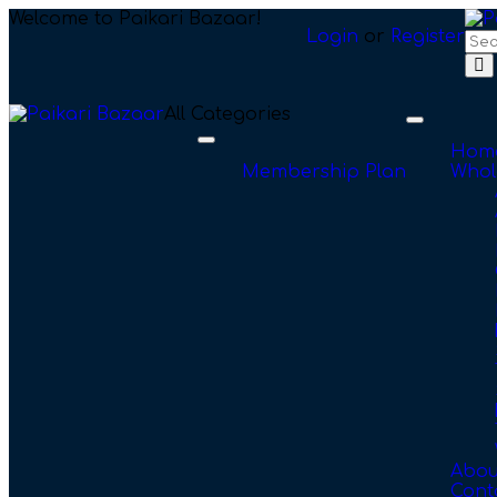
Welcome to Paikari Bazaar!
Login
or
Register
All Categories
Toggle
navigation
Toggle
Hom
navigation
Membership Plan
Whol
Abou
Cont