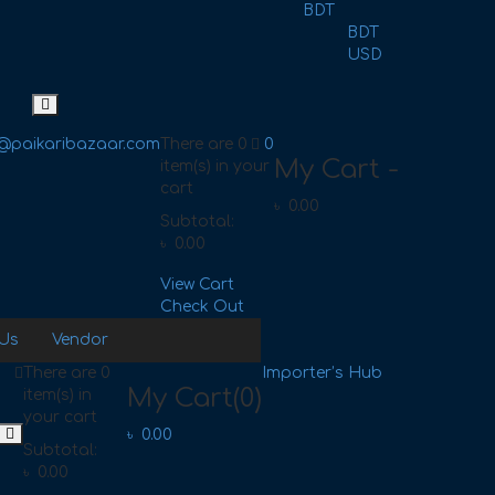
BDT
BDT
USD
@paikaribazaar.com
There are
0
0
My Cart -
item(s)
in your
cart
৳
0.00
Subtotal:
৳
0.00
View Cart
Check Out
 Us
Vendor
There are
0
Importer’s Hub
My Cart
(0)
item(s)
in
your cart
৳
0.00
Subtotal:
৳
0.00