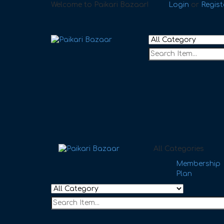
Welcome to Paikari Bazaar!
Login
or
Regist
All Categories
Membership
Plan