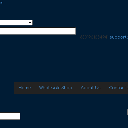
er
+8801961684941
support
Home
Wholesale Shop
About Us
Contact