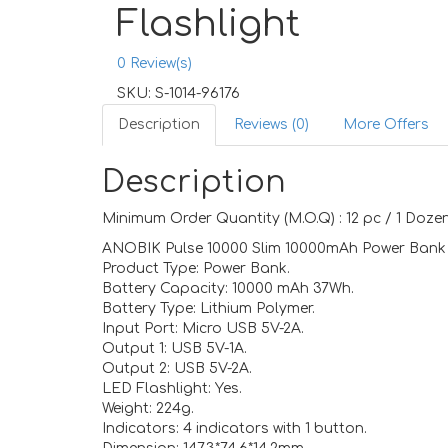
Flashlight
0
Review(s)
SKU:
S-1014-96176
Description
Reviews (0)
More Offers
Description
Minimum Order Quantity (M.O.Q) : 12 pc / 1 Dozen
ANOBIK Pulse 10000 Slim 10000mAh Power Bank w
Product Type: Power Bank.
Battery Capacity: 10000 mAh 37Wh.
Battery Type: Lithium Polymer.
Input Port: Micro USB 5V-2A.
Output 1: USB 5V-1A.
Output 2: USB 5V-2A.
LED Flashlight: Yes.
Weight: 224g.
Indicators: 4 indicators with 1 button.