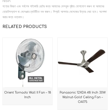
resin.
পণ্যের বিবরণ এবং সর্বশেষ পাইকারি রেটের জন্য আমাদের ফেসবুক পৃষ্ঠায় যোগাযোগ করুন বা আমাদের
হোয়াটসঅ্যাপ বা মেসেঞ্জার চ্যাটটিতে নক করুন। শিগ্রই আপনার মেসেজের উত্তর দেয়া হবে। অপেক্ষা
করার জন্য ধন্যবাদ।
RELATED PRODUCTS
Orient Tornado Wall II Fan – 18
Panasonic 12XDA 48 Inch 30W
Inch
Walnut-Gold Ceiling Fan –
OA175