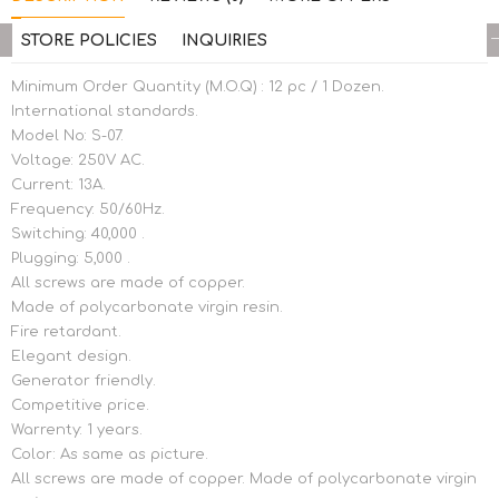
STORE POLICIES
INQUIRIES
Minimum Order Quantity (M.O.Q) : 12 pc / 1 Dozen.
International standards.
Model No: S-07.
Voltage: 250V AC.
Current: 13A.
Frequency: 50/60Hz.
Switching: 40,000 .
Plugging: 5,000 .
All screws are made of copper.
Made of polycarbonate virgin resin.
Fire retardant.
Elegant design.
Generator friendly.
Competitive price.
Warrenty: 1 years.
Color: As same as picture.
All screws are made of copper. Made of polycarbonate virgin