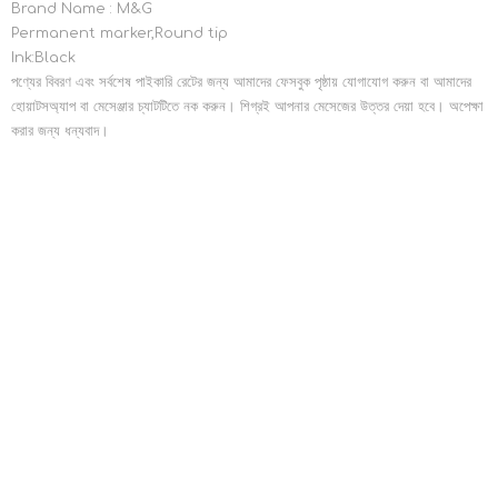
Brand Name : M&G
Permanent marker,Round tip
Ink:Black
পণ্যের বিবরণ এবং সর্বশেষ পাইকারি রেটের জন্য আমাদের ফেসবুক পৃষ্ঠায় যোগাযোগ করুন বা আমাদের
হোয়াটসঅ্যাপ বা মেসেঞ্জার চ্যাটটিতে নক করুন। শিগ্রই আপনার মেসেজের উত্তর দেয়া হবে। অপেক্ষা
করার জন্য ধন্যবাদ।
RELATED PRODUCTS